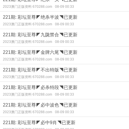
2023澳门正版资料 670288.com
08-09 00:33
221期: 彩坛至尊◤绝杀半波◥已更新
2023澳门正版资料 670288.com
08-09 00:33
221期: 彩坛至尊◤九陇禁合◥已更新
2023澳门正版资料 670288.com
08-09 00:33
221期: 彩坛至尊◤金牌六尾◥已更新
2023澳门正版资料 670288.com
08-09 00:33
221期: 彩坛至尊◤不出特版◥已更新
2023澳门正版资料 670288.com
08-09 00:33
221期: 彩坛至尊◤必杀特段◥已更新
2023澳门正版资料 670288.com
08-09 00:33
221期: 彩坛至尊◤必中波色◥已更新
2023澳门正版资料 670288.com
08-09 00:33
221期: 彩坛至尊◤必中9肖◥已更新